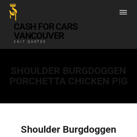
CASH FOR CARS
VANCOUVER
24/7 QUOTES
SHOULDER BURGDOGGEN
PORCHETTA CHICKEN PIG
Shoulder Burgdoggen