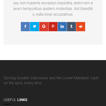
uia, non maxime excepturi expedita, animi rem e
arum temporibus quidem molestias. Aut blanditii
s, nulla esse accusamus.
Serving Greater Vancouver and the Lower Mainland. Cash
on the spot, every time.
USEFUL
LINKS